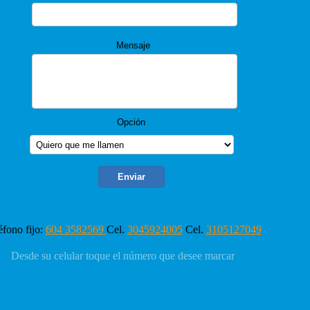
Mensaje
Opción
éfono fijo:
604 3582569
Cel.
3045924005
Cel.
3105127049
Desde su celular toque el número que desee marcar